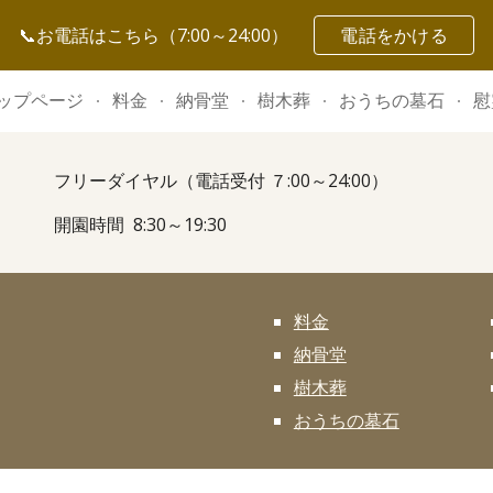
📞お電話はこちら（7:00～24:00）
電話をかける
ip to main content
Skip to navigat
ップページ
料金
納骨堂
樹木葬
おうちの墓石
慰
フリーダイヤル（電話受付 ７:00～24:00）
開園時間 8:30～19:30
料金
納骨堂
樹木葬
おうちの墓石