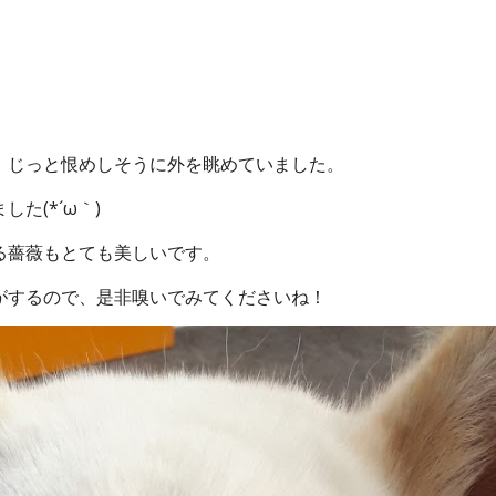
、じっと恨めしそうに外を眺めていました。
た(*´ω｀)
る薔薇もとても美しいです。
がするので、是非嗅いでみてくださいね！