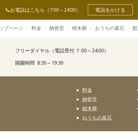
📞お電話はこちら（7:00～24:00）
電話をかける
ip to main content
Skip to navigat
ップページ
料金
納骨堂
樹木葬
おうちの墓石
慰
フリーダイヤル（電話受付 ７:00～24:00）
開園時間 8:30～19:30
料金
納骨堂
樹木葬
おうちの墓石