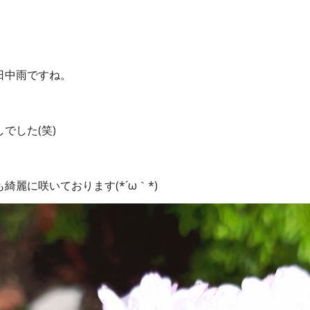
日中雨ですね。
でした(笑)
麗に咲いております(*´ω｀*)