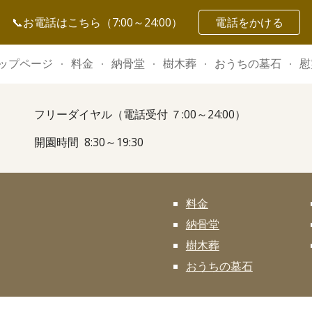
📞お電話はこちら（7:00～24:00）
電話をかける
ip to main content
Skip to navigat
ップページ
料金
納骨堂
樹木葬
おうちの墓石
慰
フリーダイヤル（電話受付 ７:00～24:00）
開園時間 8:30～19:30
料金
納骨堂
樹木葬
おうちの墓石