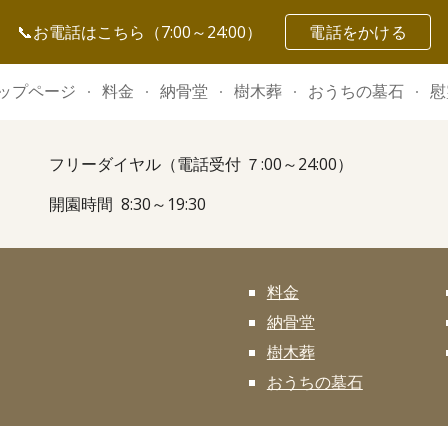
📞お電話はこちら（7:00～24:00）
電話をかける
ip to main content
Skip to navigat
ップページ
料金
納骨堂
樹木葬
おうちの墓石
慰
フリーダイヤル（電話受付 ７:00～24:00）
開園時間 8:30～19:30
料金
納骨堂
樹木葬
おうちの墓石