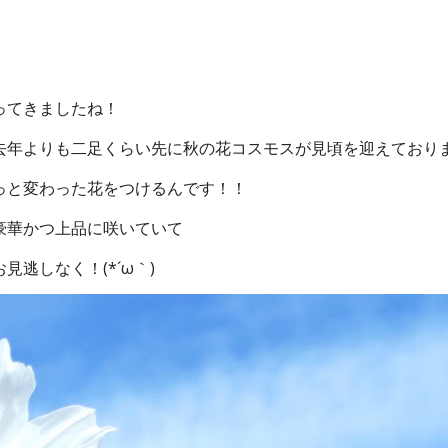
ってきましたね！
去年よりも二足くらい先に秋の花コスモスが見頃を迎えており
っと変わった花をつけるんです！！
豪華かつ上品に咲いていて
逃しなく！(*´ω｀)