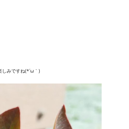
みですね(*´ω｀)