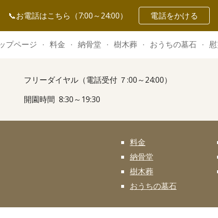
📞お電話はこちら（7:00～24:00）
電話をかける
ip to main content
Skip to navigat
ップページ
料金
納骨堂
樹木葬
おうちの墓石
慰
フリーダイヤル（電話受付 ７:00～24:00）
開園時間 8:30～19:30
料金
納骨堂
樹木葬
おうちの墓石