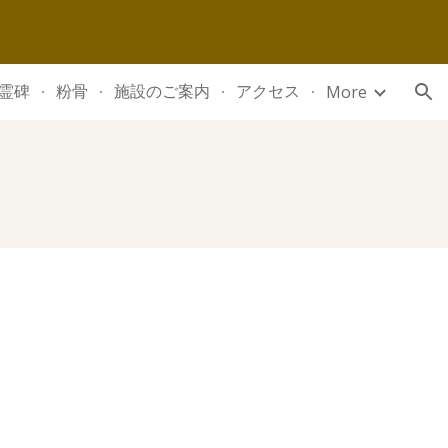
ion
霊碑
粉骨
施設のご案内
アクセス
More