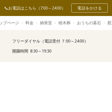
📞お電話はこちら（7:00～24:00）
電話をかける
ip to main content
Skip to navigat
ップページ
料金
納骨堂
樹木葬
おうちの墓石
慰
フリーダイヤル（電話受付 ７:00～24:00）
開園時間 8:30～19:30