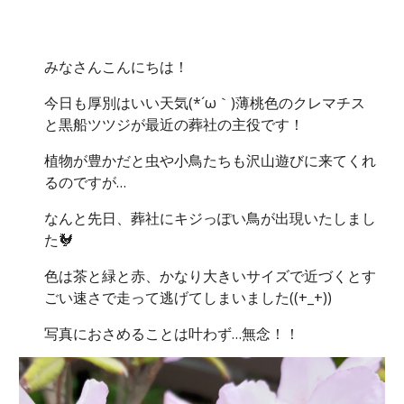
みなさんこんにちは！
今日も厚別はいい天気(*´ω｀)薄桃色のクレマチス
と黒船ツツジが最近の葬社の主役です！
植物が豊かだと虫や小鳥たちも沢山遊びに来てくれ
るのですが…
なんと先日、葬社にキジっぽい鳥が出現いたしまし
た🐓
色は茶と緑と赤、かなり大きいサイズで近づくとす
ごい速さで走って逃げてしまいました((+_+))
写真におさめることは叶わず…無念！！