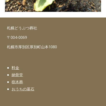
札幌どうぶつ葬社
〒004-0069
札幌市厚別区厚別町山本1080
料金
納骨堂
樹木葬
おうちの墓石