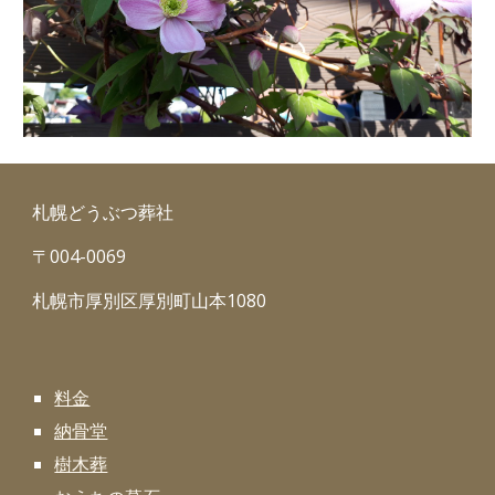
札幌どうぶつ葬社
〒004-0069
札幌市厚別区厚別町山本1080
料金
納骨堂
樹木葬