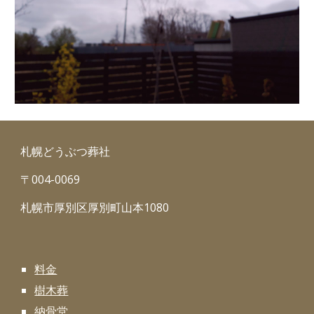
札幌どうぶつ葬社
〒004-0069
札幌市厚別区厚別町山本1080
料金
樹木葬
納骨堂