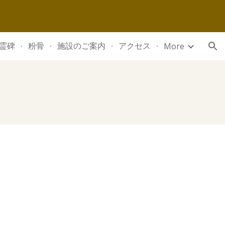
ion
霊碑
粉骨
施設のご案内
アクセス
More