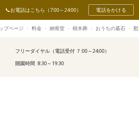
📞お電話はこちら（7:00～24:00）
電話をかける
ip to main content
Skip to navigat
ップページ
料金
納骨堂
樹木葬
おうちの墓石
慰
フリーダイヤル（電話受付 ７:00～24:00）
開園時間 8:30～19:30