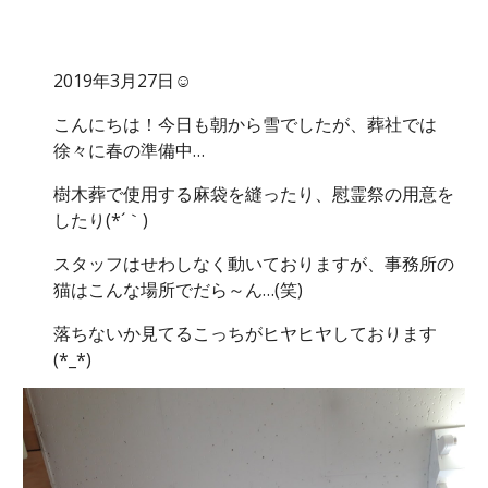
2019年3月27日☺
こんにちは！今日も朝から雪でしたが、葬社では
徐々に春の準備中…
樹木葬で使用する麻袋を縫ったり、慰霊祭の用意を
したり(*´｀)
スタッフはせわしなく動いておりますが、事務所の
猫はこんな場所でだら～ん…(笑)
落ちないか見てるこっちがヒヤヒヤしております
(*_*)