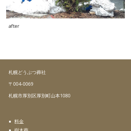
after
札幌どうぶつ葬社
〒004-0069
札幌市厚別区厚別町山本1080
料金
樹木葬